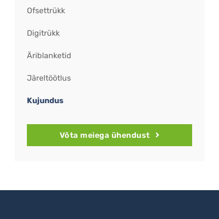
Ofsettrükk
Digitrükk
Äriblanketid
Järeltöötlus
Kujundus
Võta meiega ühendust