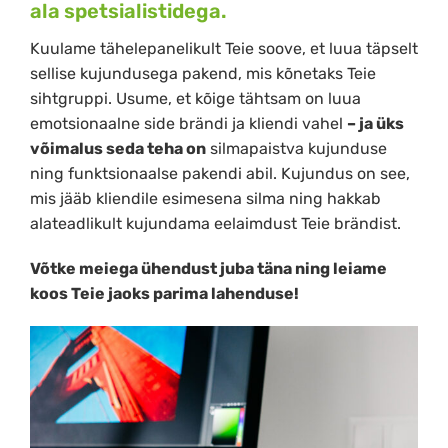
ala spetsialistidega.
Kuulame tähelepanelikult Teie soove, et luua täpselt
sellise kujundusega pakend, mis kõnetaks Teie
sihtgruppi. Usume, et kõige tähtsam on luua
emotsionaalne side brändi ja kliendi vahel
– ja üks
võimalus seda teha on
silmapaistva kujunduse
ning funktsionaalse pakendi abil. Kujundus on see,
mis jääb kliendile esimesena silma ning hakkab
alateadlikult kujundama eelaimdust Teie brändist.
Võtke meiega ühendust juba täna ning leiame
koos Teie jaoks parima lahenduse!